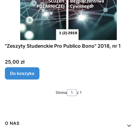
"Zeszyty Studenckie Pro Publico Bono" 2018, nr 1
Cena
25,00 zł
Do koszyka
Strona
z 1
Linki w stopce
O NAS