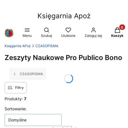
Księgarnia Apoż
Produkt
Otwórz wyszukiwarkę
Menu
Szukaj
Ulubione
Zaloguj się
Koszyk
Księgarnia APoż
CZASOPISMA
Zeszyty Naukowe Pro Publico Bono
CZASOPISMA
Filtry
Produkty:
7
Lista produktów
Sortowanie:
Domyślne