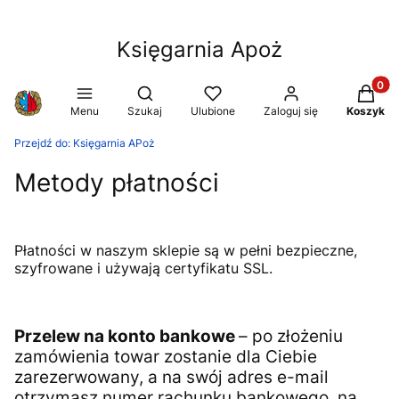
Księgarnia Apoż
Produkt
Otwórz wyszukiwarkę
Menu
Szukaj
Ulubione
Zaloguj się
Koszyk
Przejdź do:
Księgarnia APoż
Metody płatności
Płatności w naszym sklepie są w pełni bezpieczne,
szyfrowane i używają certyfikatu SSL.
Przelew na konto bankowe
– po złożeniu
zamówienia towar zostanie dla Ciebie
zarezerwowany, a na swój adres e-mail
otrzymasz numer rachunku bankowego, na